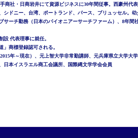
 大手商社・日商岩井にて資源ビジネスに30年間従事。西豪州
連、シドニー、台湾、ポートランド、パース、ブリュッセル。幼少
クテイブサーチ勤務（日本のパイオニアーサーチファーム）、8年間
所創設 代表理事に就任。
文道」商標登録認可される。
2015年～現在）、元上智大学非常勤講師、元兵庫県立大学大
、日本イスラエル商工会議所、国際縄文学学会会員