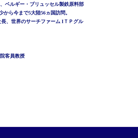
代表、ベルギー・ブリュッセル製鉄原料部
から今まで5大陸56ヵ国訪問。
社長、世界のサーチファーム IＴＰグル
学院客員教授